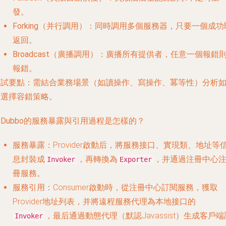
發。
Forking（并行調用）
：同時調用多個服務器，只要一個成功
返回。
Broadcast（廣播調用）
：廣播所有提供者，任意一個報錯
報錯。
面試要點
：需結合業務場景（如讀操作、寫操作、冪等性）分析
何選擇容錯策略。
. Dubbo的服務暴露與引用過程是怎樣的？
服務暴露
：Provider啟動后，將服務接口、實現類、地址等
息封裝成
，再轉換為
，并通過注冊中心
Invoker
Exporter
冊服務。
服務引用
：Consumer啟動時，從注冊中心訂閱服務，獲取
Provider地址列表，并將遠程服務代理為本地接口的
，最后通過動態代理（默認Javassist）生成客戶端
Invoker