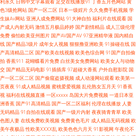
利永久
日韩中文字幕观看
足交在线播放91
丁香五月色网站
黄
未删减版 香蕉网在线观看亚 www99肏 人人爱亚洲尤物 91豆花网页免费 国
色3级抢网站
国产一区二区
日本一级婬片
久久免费手机视频
学
生妹Av网站
亚洲人成免费网站
91大神自拍
福利片在线观看
国
产女人的高 欧美色老精品 亚洲精品一 超级看 精品无码一区二区三区不卡 日
产成人内射无码
激情五月极品婷婷
国产剧情精品
成人三级伦理
免费
偷怕欧美亚州图片
国产AV国产AV
97亚洲精华液
国内精自
日噜噜夜夜狠狠 中国真实偷乱视频 国产精品日韩无 欧美精品免费在线 午夜
线
国产精品3级片
成年女人视频
狠狠撸亚洲欧美
91操碰在线
国
宅男国产在线播放 97在线观看免费高清电视剧最新版本 6080影院在线观看
产高清精品二区
国产欧美在线视频
欧美色综合网
91国产自拍偷
拍
香蕉911
花蝴蝶看片免费
白丝美女免费网站
欧美女人与动物
免费 国产一区二区在线免费观看 秋霞特色AA大片在线 亚洲社区五月天 肏热
交
国产精品无码电影
91插插库
97超碰大香蕉
户外自慰影院
国
产一区二区二区
国产偷窥盗摄视频
成人动漫网站观看
欧美第一
小涩 九九99精品免费视频 日韩一级视频 中文字幕网站在线观看 国产福利精
页夜夜
91成人精品视频
蜜桃爱爱视频
乱伦熟女五月天
91香蕉
视
福利在线视频直播
一区xxxxx
岛国大片免费视频
一道日本亚
品导 男人的天堂国产综合 午夜激情 91视频免费网站 国产日韩久 欧美与黑人
洲香蕉
国产91高清精品
国产一区二区福利
伦理在线播放
人妻
午夜 亚洲精品久久久久久久观看 肏屄电影网 教师中文字幕 日韩免费高清视
无码精品
91自拍在线观看
国产一级片内射
夜夜骑青青草
欧美
色图人妻
在线免费欧美视频
免费黄色毛片
成人精品无码视频
欧
频网站 制服丝袜中文字幕 国产91在线观 免费观看又 久久综合青青草 色五月
美午夜极品
性欧美ⅩⅩⅩⅩ乱
欧美色色六月天
91影视网
午夜伦不