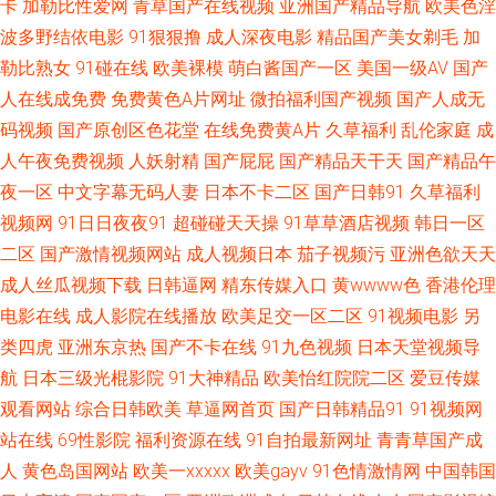
卡
加勒比性爱网
青草国产在线视频
亚洲国产精品导航
欧美色淫
丁香综合网 最近免费字幕中文大全 国产乱妇乱子 欧美日韩亚洲中文字幕 亚
波多野结依电影
91狠狠撸
成人深夜电影
精品国产美女剃毛
加
勒比熟女
91碰在线
欧美裸模
萌白酱国产一区
美国一级AV
国产
洲欧洲在线视频 成全高清电影免费观看国语 开心五月丁香花综合网 天美传
人在线成免费
免费黄色A片网址
微拍福利国产视频
国产人成无
码视频
国产原创区色花堂
在线免费黄A片
久草福利
乱伦家庭
成
果冻制片 91精品免费久久久久久久久 国产日韩台湾一区二区 欧亚影院 亚洲
人午夜免费视频
人妖射精
国产屁屁
国产精品天干天
国产精品午
精品自拍偷拍91 成人xxxxx 九一精品123区 日韩一区二区在线视频 中文自拍
夜一区
中文字幕无码人妻
日本不卡二区
国产日韩91
久草福利
视频网
91日日夜夜91
超碰碰天天操
91草草酒店视频
韩日一区
欧美影视 国产卡一 欧美鲁丝一区二 亚洲ab ⅴ天堂中文在线 国产自拍色图 人
二区
国产激情视频网站
成人视频日本
茄子视频污
亚洲色欲天天
成人丝瓜视频下载
日韩逼网
精东传媒入口
黄wwww色
香港伦理
妖毛片 亚洲五月丁香色情 成年人视频 九九九精品国产10 色狠狠久 專業從事
电影在线
成人影院在线播放
欧美足交一区二区
91视频电影
另
类四虎
亚洲东京热
国产不卡在线
91九色视频
日本天堂视频导
互動視頻 国产福利一区二区三区 视频综合网 91x视频大全 国产日韩欧美亚
航
日本三级光棍影院
91大神精品
欧美怡红院院二区
爱豆传媒
观看网站
综合日韩欧美
草逼网首页
国产日韩精品91
91视频网
洲第一 欧美性爱1 亚洲国产精品成人天堂 变态另类视频在线 精品福利一区
站在线
69性影院
福利资源在线
91自拍最新网址
青青草国产成
日韩色中色导航 在线欧美日韩制服国产 国产激爽大片在线播放 女仆撅着光
人
黄色岛国网站
欧美一xxxxx
欧美gayv
91色情激情网
中国韩国