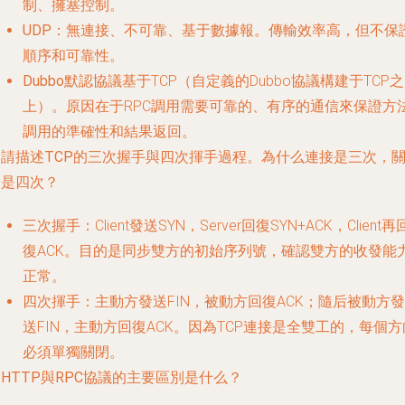
制、擁塞控制。
UDP
：無連接、不可靠、基于數據報。傳輸效率高，但不保
順序和可靠性。
Dubbo默認協議
基于TCP（自定義的Dubbo協議構建于TCP之
上）。原因在于RPC調用需要可靠的、有序的通信來保證方
調用的準確性和結果返回。
. 請描述TCP的三次握手與四次揮手過程。為什么連接是三次，
閉是四次？
三次握手
：Client發送SYN，Server回復SYN+ACK，Client再
復ACK。目的是同步雙方的初始序列號，確認雙方的收發能
正常。
四次揮手
：主動方發送FIN，被動方回復ACK；隨后被動方發
送FIN，主動方回復ACK。因為TCP連接是全雙工的，每個方
必須單獨關閉。
. HTTP與RPC協議的主要區別是什么？