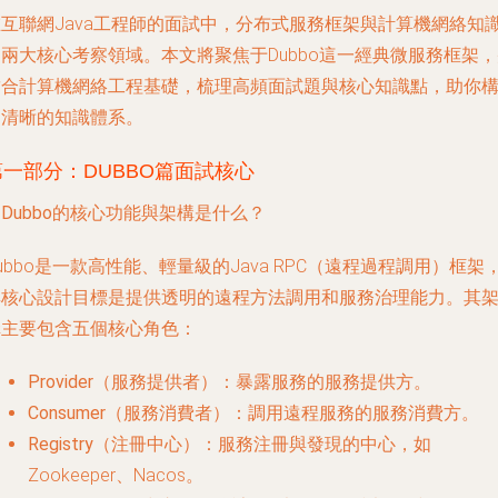
在互聯網Java工程師的面試中，分布式服務框架與計算機網絡知
兩大核心考察領域。本文將聚焦于Dubbo這一經典微服務框架
結合計算機網絡工程基礎，梳理高頻面試題與核心知識點，助你
建清晰的知識體系。
第一部分：DUBBO篇面試核心
. Dubbo的核心功能與架構是什么？
ubbo是一款高性能、輕量級的Java RPC（遠程過程調用）框架
其核心設計目標是提供透明的遠程方法調用和服務治理能力。其
構主要包含五個核心角色：
Provider（服務提供者）
：暴露服務的服務提供方。
Consumer（服務消費者）
：調用遠程服務的服務消費方。
Registry（注冊中心）
：服務注冊與發現的中心，如
Zookeeper、Nacos。