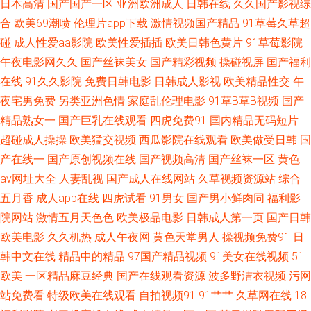
日本高清
国产国产一区
亚洲欧洲成人
日韩在线
久久国产影视综
屁股让主人打SP 香蕉婷婷 AV黄色天堂网站 韩国《少 日本不卡久久 亚洲愉自
合
欧美69潮喷
伦理片app下载
激情视频国产精品
91草莓久草超
碰
成人性爱aa影院
欧美性爱插插
欧美日韩色黄片
91草莓影院
成人影视网卡 绿云文学 天堂Av网导航 51性爰视频 国产乱码1卡二卡3卡四卡
午夜电影网久久
国产丝袜美女
国产精彩视频
操碰视屏
国产福利
在线
91久久影院
免费日韩电影
日韩成人影视
欧美精品性交
午
欧美一级高清片 亚洲精品久久久久久久蜜臀老牛 波多野吉依AV 黄色视频网
夜宅男免费
另类亚洲色情
家庭乱伦理电影
91草B草B视频
国产
址大全 五月天伊人影院 日本做爱91视屏 爱色吧影院 欧美亚洲综合精品区 精
精品熟女一
国产巨乳在线观看
四虎免费91
国内精品无码短片
超碰成人操操
欧美猛交视频
西瓜影院在线观看
欧美做受日韩
国
品大香蕉 亚洲日本香蕉电视频 国产观看免费高清电视剧推荐 欧美日韩国产
产在线一
国产原创视频在线
国产视频高清
国产丝袜一区
黄色
av网址大全
人妻乱视
国产成人在线网站
久草视频资源站
综合
网曝台湾 亚洲国产中文字幕乱 白丝黑丝美女九一搞黄视频 免费wwwxxx 国
五月香
成人app在线
四虎试看
91男女
国产男小鲜肉同
福利影
院网站
激情五月天色色
欧美极品电影
日韩成人第一页
国产日韩
产高清视频在线 五月天婷婷色 超碰久久夜夜 久久资源网站无码 神马激情综
欧美电影
久久机热
成人午夜网
黄色天堂男人
操视频免费91
日
韩中文在线
精品中的精品
97国产精品视频
91美女在线视频
51
合 18岁成人片 国产免费人成 欧洲精品色在线观看 亚洲日本视频 成全电影免
欧美
一区精品麻豆经典
国产在线观看资源
波多野洁衣视频
污网
费看 久操视频免费在线观看 色99日韩 中文字幕第一页 国产黑色 男女午夜爽
站免费看
特级欧美在线观看
自拍视频91
91艹艹
久草网在线
18