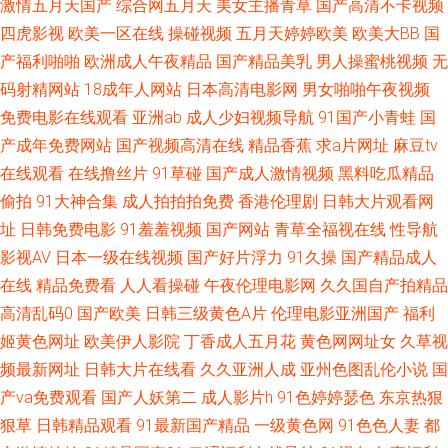
激情五月天国产
综合网五月天
美女主播青草
国产高清不卡视频
品亚洲综合一区 秋霞a级 在线韩国 国产乱轮视频 欧美野外伦姧在线观看 亚
四虎影视
欧美一区在线
操碰视频
五月天婷婷欧美
欧美大BB
国
产福利啪啪
欧洲成人午夜精品
国产精品美乳
男人操蜜桃视频
无
洲午夜成激人 橙子视频app下载 美女极度 婷婷六月天 99精品国产99久 极品
码射精网站
18成年人网站
日本高清电影网
男女啪啪午夜视频
免费电影在线观看
亚洲ab
成人少妇视频导航
91国产小青蛙
国
白丝网站 色中色AV导航 91大神大战高跟丝袜 国产性吧在线手机观看 日本视
产成年免费网站
国产视频高清在线
精品香蕉
求a片网址
麻豆tv
在线观看
在线撸丝片
91草碰
国产成人激情视频
黑料吃瓜精品
频免费在线播放 中文字幕一二区二三区 国产女人成人精品视频 人人web 在
偷拍
91大神合集
成人拍拍拍免费
香港伦理剧
日韩大片观看网
线观看视频福利国产 国产中文字幕探花 日本中文字幕永久在线 在线成人 国
址
日韩免费电影
91羞羞视频
国产网站
青草全福视在线
性导航
影视AV
日本一级在线视频
国产好片浮力
91久操
国产精品成人
产高潮免费 欧美老妇人xxxx 亚洲人妻日韩欧洲三区中文字幕 福利社免费体
在线
精品免费看
人人看操碰
午夜伦理电影网
久久国自产拍精品
高清乱码0
国产欧美
日韩三级黄色A片
伦理电影亚洲国产
福利
验黄 女生隐私屁 亚洲国产中 成人视频免费网址 嗯灬啊灬把腿张开 香蕉伊擦
姬黄色网址
欧美伊人影院
丁香成人五月花
黄色网网址女
久草视
频最新网址
日韩大片在线看
久久亚洲人成
亚州色图乱伦小说
国
擦449 ts人妖视频 精品一区二区视 天天看天 99超碰人人草 精品+在线播放
产va免费观看
国产人妖第二
成人影片h
91色婷婷瑟色
东京热狠
狠草
日韩精品观看
91最新国产精品
一级黄色网
91色色人妻
都
天天爱天天综合网 91视频com 国产在线aⅴ精品 日本一区二区三区字幕 中文