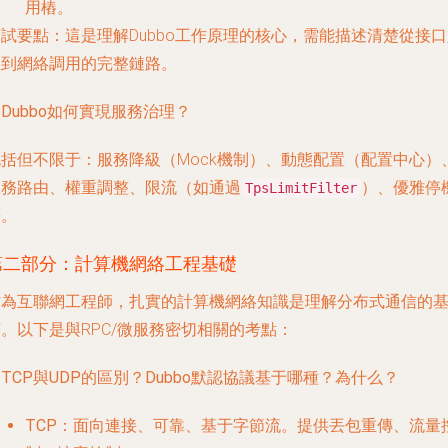
用樁。
面試要點
：這是理解Dubbo工作原理的核心，需能描述清楚從接
義到網絡調用的完整鏈路。
. Dubbo如何實現服務治理？
包括但不限于：服務降級（Mock機制）、動態配置（配置中心）
服務路由、權重調整、限流（如通過
）、優雅停
TpsLimitFilter
等。
第二部分：計算機網絡工程基礎
作為互聯網工程師，扎實的計算機網絡知識是理解分布式通信的
。以下是與RPC/微服務密切相關的考點：
. TCP與UDP的區別？Dubbo默認協議基于哪種？為什么？
TCP
：面向連接、可靠、基于字節流。提供丟包重傳、流量