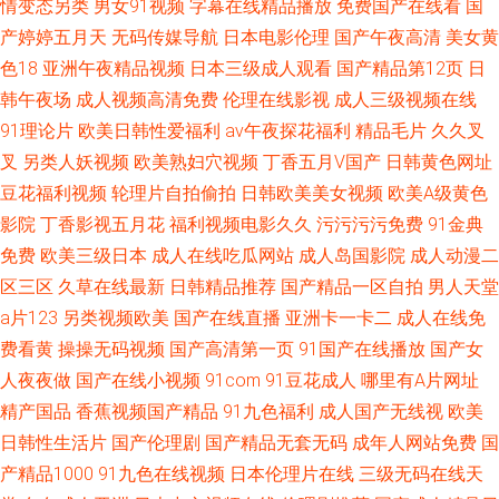
情变态另类
男女91视频
字幕在线精品播放
免费国产在线看
国
产婷婷五月天
无码传媒导航
日本电影伦理
国产午夜高清
美女黄
色18
亚洲午夜精品视频
日本三级成人观看
国产精品第12页
日
韩午夜场
成人视频高清免费
伦理在线影视
成人三级视频在线
91理论片
欧美日韩性爱福利
av午夜探花福利
精品毛片
久久叉
叉
另类人妖视频
欧美熟妇穴视频
丁香五月V国产
日韩黄色网址
豆花福利视频
轮理片自拍偷拍
日韩欧美美女视频
欧美A级黄色
影院
丁香影视五月花
福利视频电影久久
污污污污免费
91金典
免费
欧美三级日本
成人在线吃瓜网站
成人岛国影院
成人动漫二
区三区
久草在线最新
日韩精品推荐
国产精品一区自拍
男人天堂
a片123
另类视频欧美
国产在线直播
亚洲卡一卡二
成人在线免
费看黄
操操无码视频
国产高清第一页
91国产在线播放
国产女
人夜夜做
国产在线小视频
91com
91豆花成人
哪里有A片网址
精产国品
香蕉视频国产精品
91九色福利
成人国产无线视
欧美
日韩性生活片
国产伦理剧
国产精品无套无码
成年人网站免费
国
产精品1000
91九色在线视频
日本伦理片在线
三级无码在线天