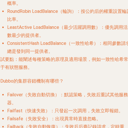
概率。
RoundRobin LoadBalance（輪詢）
：按公約后的權重設置輪
比率。
LeastActive LoadBalance（最少活躍調用數）
：優先調用活
數最少的提供者。
ConsistentHash LoadBalance（一致性哈希）
：相同參數請
總是發到同一提供者。
面試要點
：能闡述每種策略的原理及適用場景，例如一致性哈希
用于有狀態服務。
. Dubbo的集群容錯機制有哪些？
Failover（失敗自動切換）
：默認策略，失敗后重試其他服務
器。
Failfast（快速失敗）
：只發起一次調用，失敗立即報錯。
Failsafe（失敗安全）
：出現異常時直接忽略。
Failback（失敗自動恢復）
：失敗后后臺記錄請求，定時重