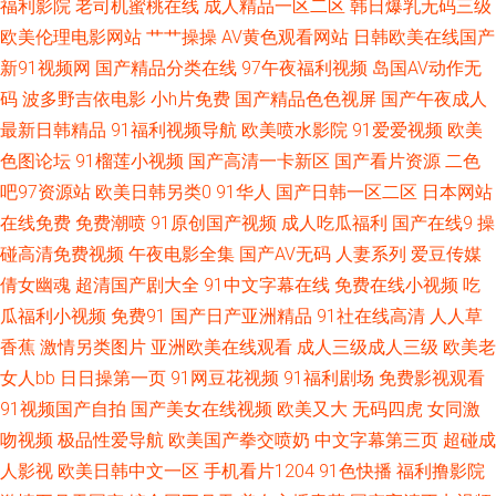
福利影院
老司机蜜桃在线
成人精品一区二区
韩日爆乳无码三级
爽大片免费 午夜三级网站 9久热这里只有精品 狠狠色97欧美 日韩成人大片
欧美伦理电影网站
艹艹操操
AV黄色观看网站
日韩欧美在线国产
新91视频网
国产精品分类在线
97午夜福利视频
岛国AV动作无
在线观看 影院4k电影app 观看网站品善网 免费污成人影视网站 五月天婷婷
码
波多野吉依电影
小h片免费
国产精品色色视屏
国产午夜成人
最新日韩精品
91福利视频导航
欧美喷水影院
91爱爱视频
欧美
在线看 AV色色中文女 黄色视频日皮软件 日韩欧美大片在线 在乡下柴房被老
色图论坛
91榴莲小视频
国产高清一卡新区
国产看片资源
二色
吧97资源站
欧美日韩另类0
91华人
国产日韩一区二区
日本网站
头玩弄 国产高清成人自拍电影 欧美A片在线观看 亚洲AV狼友网 91午夜理伦
在线免费
免费潮喷
91原创国产视频
成人吃瓜福利
国产在线9
操
私人影院 欧美性爱综和 自拍偷拍第一页 丰满少妇猛烈进入A片88 亚洲人一
碰高清免费视频
午夜电影全集
国产AV无码
人妻系列
爱豆传媒
倩女幽魂
超清国产剧大全
91中文字幕在线
免费在线小视频
吃
级 国产女高中精品 色五月在 草草线禁 欧美人妻日韩精品 亚洲欧美在线播 国
瓜福利小视频
免费91
国产日产亚洲精品
91社在线高清
人人草
香蕉
激情另类图片
亚洲欧美在线观看
成人三级成人三级
欧美老
产精品专区第1页 片在线观看www 亚洲天堂影院在线观看 大佬私人电影网
女人bb
日日操第一页
91网豆花视频
91福利剧场
免费影视观看
91视频国产自拍
国产美女在线视频
欧美又大
无码四虎
女同激
了解最新91丝袜 无码流出苍井空 国产一区飘飘网 αV在线 日韩在线一区二区
吻视频
极品性爱导航
欧美国产拳交喷奶
中文字幕第三页
超碰成
91精品国产9 国产性色欧美亚 日本一线二线三卡 中文字幕欧美一区 国产精
人影视
欧美日韩中文一区
手机看片1204
91色快播
福利撸影院