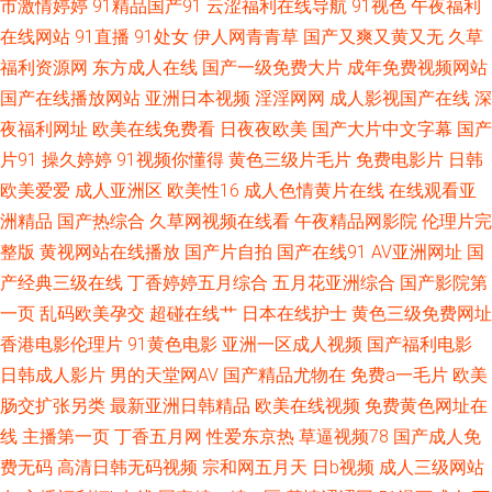
市激情婷婷
91精品国产91
云涩福利在线导航
91视色
午夜福利
高清综合乱伦 国产人人在线成视频 人人看网 一夜未拔h 国产国产东北 欧美
在线网站
91直播
91处女
伊人网青青草
国产又爽又黄又无
久草
福利资源网
东方成人在线
国产一级免费大片
成年免费视频网站
射精 亚洲日韩国产新品 丁香五月成人 免费观看高清资源 星视觉电影6080 成
国产在线播放网站
亚洲日本视频
淫淫网网
成人影视国产在线
深
夜福利网址
欧美在线免费看
日夜夜欧美
国产大片中文字幕
国产
全免费观看高清全集电影 乱伦精品综合免费 午夜成人福利导航 爱豆传媒麻
片91
操久婷婷
91视频你懂得
黄色三级片毛片
免费电影片
日韩
欧美爱爱
成人亚洲区
欧美性16
成人色情黄片在线
在线观看亚
豆映像传媒官网 久久不插福利精品 午夜伦伦电影 ts伪娘xxx 久青青视频在线
洲精品
国产热综合
久草网视频在线看
午夜精品网影院
伦理片完
观看久 偷自国产 97人体视频 黄色苍库 天美传媒69成人 91社永久入口 含蓄
整版
黄视网站在线播放
国产片自拍
国产在线91
AV亚洲网址
国
产经典三级在线
丁香婷婷五月综合
五月花亚洲综合
国产影院第
免费网站推荐 日韩激情经典视频 中文字幕在线第二页 国产首播私人家庭 日
一页
乱码欧美孕交
超碰在线艹
日本在线护士
黄色三级免费网址
香港电影伦理片
91黄色电影
亚洲一区成人视频
国产福利电影
本伦奷 在线视频第六页 国产精品久久人妻互换毛片 欧美亚洲自拍中文 亚洲
日韩成人影片
男的天堂网AV
国产精品尤物在
免费a一毛片
欧美
肠交扩张另类
最新亚洲日韩精品
欧美在线视频
免费黄色网址在
一卡 福利社淫乱网 欧美大片一区 亚洲精品专区 成人av老司机 欧美一区 99
线
主播第一页
丁香五月网
性爱东京热
草逼视频78
国产成人免
费无码
高清日韩无码视频
宗和网五月天
日b视频
成人三级网站
日本精 欧美日韩成人一区 91熟女蝌蚪视频 嗯啊轻点视频在线观看 深夜福利