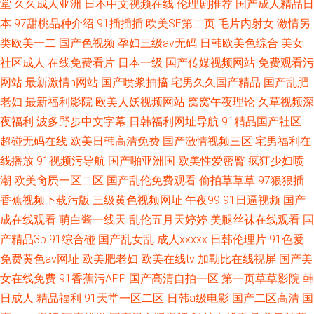
堂
久久成人亚洲
日本中文视频在线
伦理剧推荐
国产成人精品日
本
97甜桃品种介绍
91插插插
欧美SE第二页
毛片内射女
激情另
类欧美一二
国产色视频
孕妇三级av无码
日韩欧美色综合
美女
社区成人
在线免费看片
日本一级
国产传媒视频网站
免费观看污
网站
最新激情h网站
国产喷浆抽搐
宅男久久国产精品
国产乱肥
老妇
最新福利影院
欧美人妖视频网站
窝窝午夜理论
久草视频深
夜福利
波多野步中文字幕
日韩福利网址导航
91精品国产社区
超碰无码在线
欧美日韩高清免费
国产激情视频三区
宅男福利在
线播放
91视频污导航
国产啪亚洲国
欧美性爱密臀
疯狂少妇喷
潮
欧美肏屄一区二区
国产乱伦免费观看
偷拍草草草
97狠狠插
香蕉视频下载污版
三级黄色视频网址
午夜99
91日逼视频
国产
成在线观看
萌白酱一线天
乱伦五月天婷婷
美腿丝袜在线观看
国
产精品3p
91综合碰
国产乱女乱
成人xxxxx
日韩伦理片
91色爱
免费黄色av网址
欧美肥老妇
欧美在线tv
加勒比在线视屏
国产美
女在线免费
91香蕉污APP
国产高清自拍一区
第一页草草影院
韩
日成人
精品福利
91天堂一区二区
日韩a级电影
国产二区高清
国