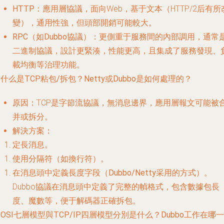
HTTP
：應用層協議，面向Web，基于文本（HTTP/2后有所
變），通用性強，但頭部開銷可能較大。
RPC（如Dubbo協議）
：更側重于服務間的內部調用，通常
二進制協議，設計更緊湊，性能更高，且集成了服務發現、
載均衡等治理功能。
. 什么是TCP粘包/拆包？Netty或Dubbo是如何處理的？
原因
：TCP是字節流協議，無消息邊界，應用層報文可能被
并或拆分。
解決方案
：
定長消息。
使用分隔符（如換行符）。
在消息頭中定義長度字段（
Dubbo/Netty采用的方式
）。
Dubbo協議在消息頭中定義了完整的幀格式，包含數據包長
度、魔數等，便于解碼器正確拆包。
. OSI七層模型與TCP/IP四層模型分別是什么？Dubbo工作在哪一