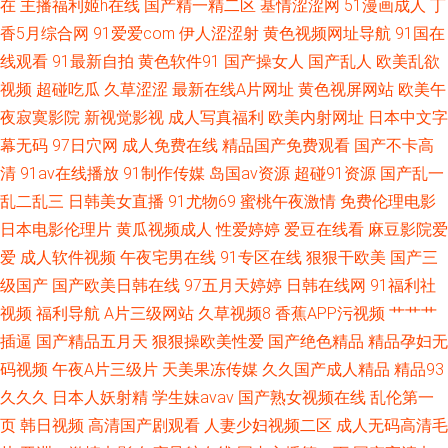
在
主播福利姬h在线
国产精一精二区
基情涩涩网
51漫画成人
丁
视频导航 国产精品中文字 亚洲男人的天堂色偷偷 国产真实迷奷在 午夜私人
香5月综合网
91爱爱com
伊人涩涩射
黄色视频网址导航
91国在
线观看
91最新自拍
黄色软件91
国产操女人
国产乱人
欧美乱欲
电影院在 操51 久久日日狠狠干 偷偷碰免费天天视频 97国产精华在线 精品国
视频
超碰吃瓜
久草涩涩
最新在线A片网址
黄色视屏网站
欧美午
夜寂寞影院
新视觉影视
成人写真福利
欧美内射网址
日本中文字
产黑色 色五月天电影777 91白丝美女 国产无吗 日本美女黄色 在线观看免费
幕无码
97日穴网
成人免费在线
精品国产免费观看
国产不卡高
清
91av在线播放
91制作传媒
岛国av资源
超碰91资源
国产乱一
黄 国产噜噜噜噜久 青苹果在线免费电影 伊人久久精品视频 国产福利专区在
乱二乱三
日韩美女直播
91尤物69
蜜桃午夜激情
免费伦理电影
日本电影伦理片
黄瓜视频成人
性爱婷婷
爱豆在线看
麻豆影院爱
线播放 飘花电影院在线观看 一区二区机械 国产sm重口 欧美人伦禁忌dvd 亚
爱
成人软件视频
午夜宅男在线
91专区在线
狠狠干欧美
国产三
洲欧美情欲 成人午夜福利专区 蜜桃91日韩 性生生活免费观 超碰在线96 老司
级国产
国产欧美日韩在线
97五月天婷婷
日韩在线网
91福利社
视频
福利导航
A片三级网站
久草视频8
香蕉APP污视频
艹艹艹
机操逼网站 无人之岛视频在线观看 AV成人资源在线 精品欧美三级在线 偷窥
插逼
国产精品五月天
狠狠操欧美性爱
国产绝色精品
精品孕妇无
码视频
午夜A片三级片
天美果冻传媒
久久国产成人精品
精品93
中国隐私xxxx 99爱在线 急速畅享 三级片av片 91成人蜜桃在线 韩国av网 日
久久久
日本人妖射精
学生妹avav
国产熟女视频在线
乱伦第一
页
韩日视频
高清国产剧观看
人妻少妇视频二区
成人无码高清毛
韩系列在线精品播放 6080在线观看 国产一级淫片a视 日本综合视频 遮挡大