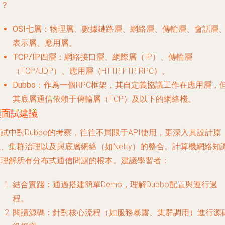
層？
OSI七層
：物理層、數據鏈路層、網絡層、傳輸層、會話層
表示層、應用層。
TCP/IP四層
：網絡接口層、網際層（IP）、傳輸層
（TCP/UDP）、應用層（HTTP, FTP, RPC）。
Dubbo
：作為一個RPC框架，其自定義協議工作在
應用層
，
其底層通信依賴于傳輸層（TCP）及以下的網絡棧。
與面試建議
試中對Dubbo的考察，往往不局限于API使用，更深入其設計原
、集群治理以及與底層網絡（如Netty）的整合。計算機網絡知
是理解所有分布式通信問題的根本。建議學習者：
結合實踐
：通過搭建簡單Demo，理解Dubbo配置與運行過
程。
閱讀源碼
：針對核心流程（如服務暴露、集群調用）進行源