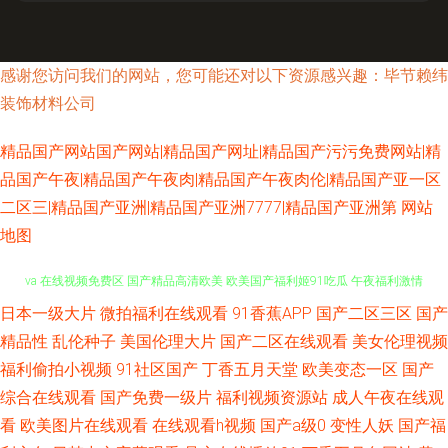
感谢您访问我们的网站，您可能还对以下资源感兴趣：毕节赖纬
装饰材料公司
精品国产网站国产网站|精品国产网址|精品国产污污免费网站|精
品国产午夜|精品国产午夜肉|精品国产午夜肉伦|精品国产亚一区
二区三|精品国产亚洲|精品国产亚洲7777|精品国产亚洲第
网站
地图
日本一级大片
微拍福利在线观看
91香蕉APP
国产二区三区
国产
国产区女主播在线观看 97午夜理论片 精品国产三级在线观看网站 日韩有码
精品性
乱伦种子
美国伦理大片
国产二区在线观看
美女伦理视频
va 在线视频免费区 国产精品高清欧美 欧美国产福利姬91吃瓜 午夜福利激情
福利偷拍小视频
91社区国产
丁香五月天堂
欧美变态一区
国产
综合在线观看
国产免费一级片
福利视频资源站
成人午夜在线观
网 91性生活视频 国产又色又爽 日本一区网站 影视播放 国产91精选 女兵人3
看
欧美图片在线观看
在线观看h视频
国产a级0
变性人妖
国产福