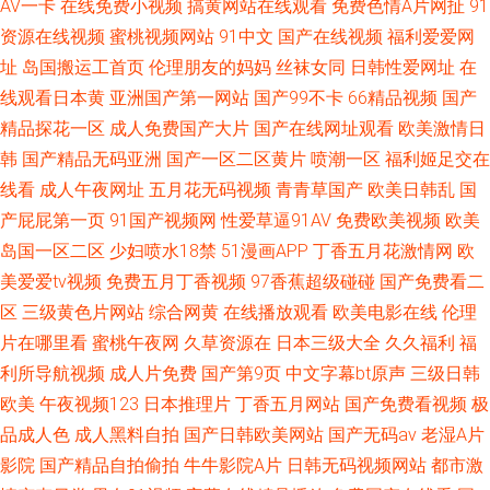
AV一卡
在线免费小视频
搞黄网站在线观看
免费色情A片网扯
91
资源在线视频
蜜桃视频网站
91中文
国产在线视频
福利爱爱网
址
岛国搬运工首页
伦理朋友的妈妈
丝袜女同
日韩性爱网址
在
线观看日本黄
亚洲国产第一网站
国产99不卡
66精品视频
国产
精品探花一区
成人免费国产大片
国产在线网址观看
欧美激情日
韩
国产精品无码亚洲
国产一区二区黄片
喷潮一区
福利姬足交在
线看
成人午夜网址
五月花无码视频
青青草国产
欧美日韩乱
国
产屁屁第一页
91国产视频网
性爱草逼91AV
免费欧美视频
欧美
岛国一区二区
少妇喷水18禁
51漫画APP
丁香五月花激情网
欧
美爱爱tv视频
免费五月丁香视频
97香蕉超级碰碰
国产免费看二
区
三级黄色片网站
综合网黄
在线播放观看
欧美电影在线
伦理
片在哪里看
蜜桃午夜网
久草资源在
日本三级大全
久久福利
福
利所导航视频
成人片免费
国产第9页
中文字幕bt原声
三级日韩
欧美
午夜视频123
日本推理片
丁香五月网站
国产免费看视频
极
品成人色
成人黑料自拍
国产日韩欧美网站
国产无码av
老湿A片
影院
国产精品自拍偷拍
牛牛影院A片
日韩无码视频网站
都市激