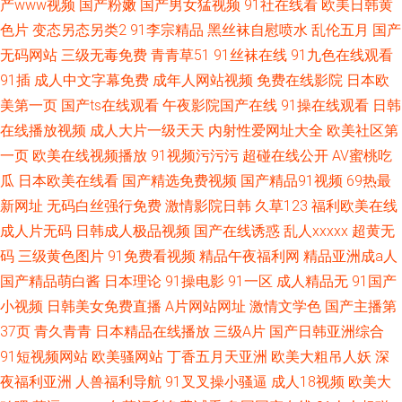
产www视频
国产粉嫩
国产男女猛视频
91社在线看
欧美日韩黄
色片
变态另态另类2
91李宗精品
黑丝袜自慰喷水
乱伦五月
国产
无码网站
三级无毒免费
青青草51
91丝袜在线
91九色在线观看
91插
成人中文字幕免费
成年人网站视频
免费在线影院
日本欧
美第一页
国产ts在线观看
午夜影院国产在线
91操在线观看
日韩
在线播放视频
成人大片一级天天
内射性爱网址大全
欧美社区第
一页
欧美在线视频播放
91视频污污污
超碰在线公开
AV蜜桃吃
瓜
日本欧美在线看
国产精选免费视频
国产精品91视频
69热最
新网址
无码白丝强行免费
激情影院日韩
久草123
福利欧美在线
成人片无码
日韩成人极品视频
国产在线诱惑
乱人xxxxx
超黄无
码
三级黄色图片
91免费看视频
精品午夜福利网
精品亚洲成a人
国产精品萌白酱
日本理论
91操电影
91一区
成人精品无
91国产
小视频
日韩美女免费直播
A片网站网址
激情文学色
国产主播第
37页
青久青青
日本精品在线播放
三级A片
国产日韩亚洲综合
91短视频网站
欧美骚网站
丁香五月天亚洲
欧美大粗吊人妖
深
夜福利亚洲
人兽福利导航
91叉叉操小骚逼
成人18视频
欧美大