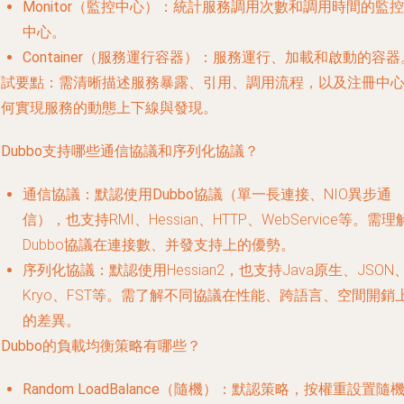
Monitor（監控中心）
：統計服務調用次數和調用時間的監控
中心。
Container（服務運行容器）
：服務運行、加載和啟動的容器
面試要點
：需清晰描述服務暴露、引用、調用流程，以及注冊中
如何實現服務的動態上下線與發現。
. Dubbo支持哪些通信協議和序列化協議？
通信協議
：默認使用
Dubbo協議
（單一長連接、NIO異步通
信），也支持RMI、Hessian、HTTP、WebService等。需理
Dubbo協議在連接數、并發支持上的優勢。
序列化協議
：默認使用Hessian2，也支持Java原生、JSON
Kryo、FST等。需了解不同協議在性能、跨語言、空間開銷
的差異。
. Dubbo的負載均衡策略有哪些？
Random LoadBalance（隨機）
：默認策略，按權重設置隨