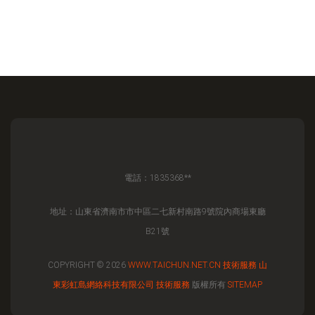
電話：1835368**
地址：山東省濟南市市中區二七新村南路9號院內商場東廳
B21號
COPYRIGHT © 2026
WWW.TAICHUN.NET.CN
技術服務
山
東彩虹島網絡科技有限公司
技術服務
版權所有
SITEMAP