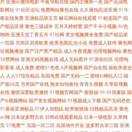
片
亚洲av激情电影
午夜导航在线
国内主播第一页
国产高清电
片 国产精品三 欧洲日产无码 一级欧美在线高清视频 国产TS在线免费 欧美日
影网址
91社区论坛
免费网站黄色在线
久久偷拍高清亚洲
91午
夜在线免费
亚洲精品第五页
麻豆网站在线观看
91精选国产
国
本韩国中文字幕 亚洲人午夜射精精品日 国产精品永久免费视频 日本不卡一
产精品亚洲
黄色三级成年
五月天婷婷爱
国产不卡小视频
AV色
哟哟
亚洲天堂丁香五月
91社网
美女视频黄全免费
国产精品第
区二区
一页国
另类区另类欧美
欧美色图乱伦小说
免费成人软件
黄色网
址视频播放
国产日产美产精品
成人午夜视频
伦理视频网站
黄色
18禁网站
亚洲无码视频在线
成人无码看片
91原创社区
伦理电
影香港
成人免费
蜜桃91色色
A片视频网
国产自在线
操欧美老女
人
人人97综合精品
岛国免费
国产无码一二
蜜桃tv网站入口
国
产第66页
另类国产在线
熟女自拍偷拍
青青久视频
久草新视频
在线
激情深爱欧美激情
91视频官网国产
狠狠操-91
91我要操
国
产ts视频网站
国产美女视频网站
91视频成人下载
国产无码色色
91香蕉亚洲精品
91伊人加勒比
欧美狠狠插
日韩精品高清
黄色
av网
日本波多野吉衣
日韩在线观看精品
日本一级电影
久草网
页
97免费艹
岛国一区二区
岛国动作片在
波多野吉衣三级
亚洲